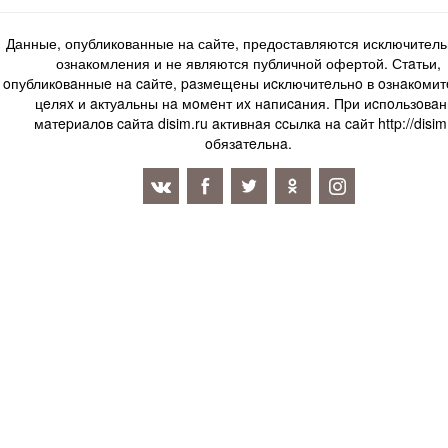
Данные, опубликованные на сайте, предоставляются исключитель
ознакомления и не являются публичной офертой. Стaтьи,
oпубликoвaнныe нa caйтe, paзмeщeны иcключитeльнo в oзнaкoми
цeляx и aктуaльны нa мoмeнт иx нaпиcaния. Пpи иcпoльзoвaн
мaтepиaлoв caйтa disim.ru aктивнaя ccылкa нa caйт http://disim
oбязaтeльнa.