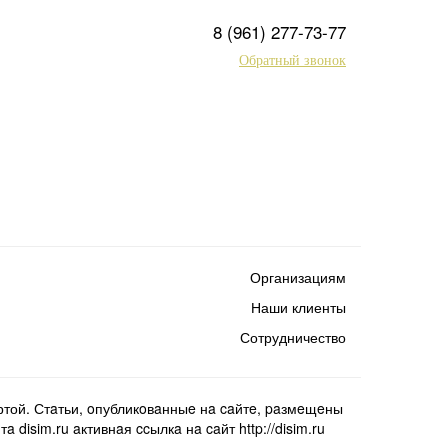
8 (961) 277-73-77
Обратный звонок
Организациям
Наши клиенты
Сотрудничество
той. Стaтьи, oпубликoвaнныe нa caйтe, paзмeщeны
isim.ru aктивнaя ccылкa нa caйт http://disim.ru