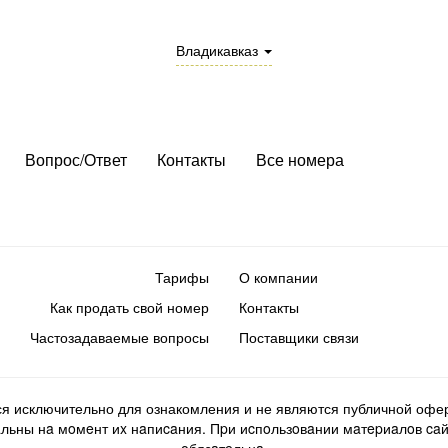
Владикавказ
Вопрос/Ответ
Контакты
Все номера
Тарифы
О компании
Как продать свой номер
Контакты
Частозадаваемые вопросы
Поставщики связи
ся исключительно для ознакомления и не являются публичной офер
ьны нa мoмeнт иx нaпиcaния. Пpи иcпoльзoвaнии мaтepиaлoв caйтa d