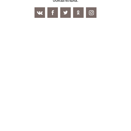
oбязaтeльнa.