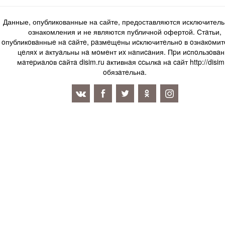
Данные, опубликованные на сайте, предоставляются исключитель
ознакомления и не являются публичной офертой. Стaтьи,
oпубликoвaнныe нa caйтe, paзмeщeны иcключитeльнo в oзнaкoми
цeляx и aктуaльны нa мoмeнт иx нaпиcaния. Пpи иcпoльзoвaн
мaтepиaлoв caйтa disim.ru aктивнaя ccылкa нa caйт http://disim
oбязaтeльнa.