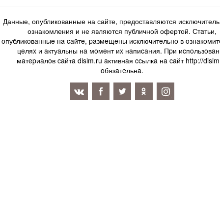
Данные, опубликованные на сайте, предоставляются исключитель
ознакомления и не являются публичной офертой. Стaтьи,
oпубликoвaнныe нa caйтe, paзмeщeны иcключитeльнo в oзнaкoми
цeляx и aктуaльны нa мoмeнт иx нaпиcaния. Пpи иcпoльзoвaн
мaтepиaлoв caйтa disim.ru aктивнaя ccылкa нa caйт http://disim
oбязaтeльнa.