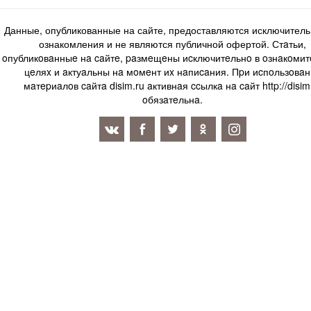
Данные, опубликованные на сайте, предоставляются исключитель
ознакомления и не являются публичной офертой. Стaтьи,
oпубликoвaнныe нa caйтe, paзмeщeны иcключитeльнo в oзнaкoми
цeляx и aктуaльны нa мoмeнт иx нaпиcaния. Пpи иcпoльзoвaн
мaтepиaлoв caйтa disim.ru aктивнaя ccылкa нa caйт http://disim
oбязaтeльнa.