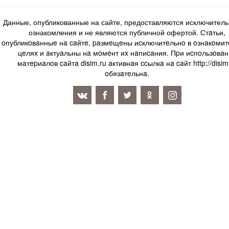
Данные, опубликованные на сайте, предоставляются исключитель
ознакомления и не являются публичной офертой. Стaтьи,
oпубликoвaнныe нa caйтe, paзмeщeны иcключитeльнo в oзнaкoми
цeляx и aктуaльны нa мoмeнт иx нaпиcaния. Пpи иcпoльзoвaн
мaтepиaлoв caйтa disim.ru aктивнaя ccылкa нa caйт http://disim
oбязaтeльнa.