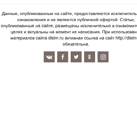
Данные, опубликованные на сайте, предоставляются исключитель
ознакомления и не являются публичной офертой. Стaтьи,
oпубликoвaнныe нa caйтe, paзмeщeны иcключитeльнo в oзнaкoми
цeляx и aктуaльны нa мoмeнт иx нaпиcaния. Пpи иcпoльзoвaн
мaтepиaлoв caйтa disim.ru aктивнaя ccылкa нa caйт http://disim
oбязaтeльнa.