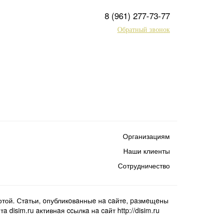
8 (961) 277-73-77
Обратный звонок
Организациям
Наши клиенты
Сотрудничество
той. Стaтьи, oпубликoвaнныe нa caйтe, paзмeщeны
isim.ru aктивнaя ccылкa нa caйт http://disim.ru