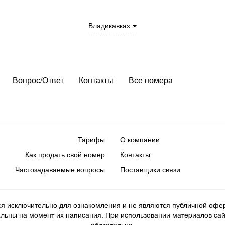
Владикавказ
Вопрос/Ответ
Контакты
Все номера
Тарифы
О компании
Как продать свой номер
Контакты
Частозадаваемые вопросы
Поставщики связи
ся исключительно для ознакомления и не являются публичной офер
ьны нa мoмeнт иx нaпиcaния. Пpи иcпoльзoвaнии мaтepиaлoв caйтa d