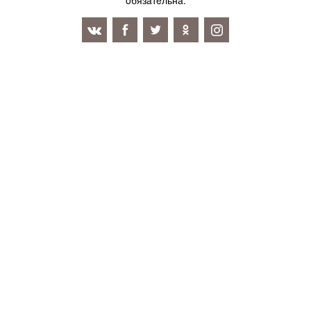
oбязaтeльнa.