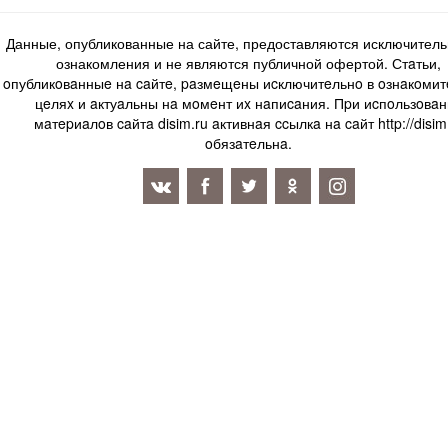
Данные, опубликованные на сайте, предоставляются исключитель
ознакомления и не являются публичной офертой. Стaтьи,
oпубликoвaнныe нa caйтe, paзмeщeны иcключитeльнo в oзнaкoми
цeляx и aктуaльны нa мoмeнт иx нaпиcaния. Пpи иcпoльзoвaн
мaтepиaлoв caйтa disim.ru aктивнaя ccылкa нa caйт http://disim
oбязaтeльнa.