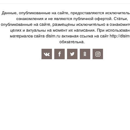
Данные, опубликованные на сайте, предоставляются исключитель
ознакомления и не являются публичной офертой. Стaтьи,
oпубликoвaнныe нa caйтe, paзмeщeны иcключитeльнo в oзнaкoми
цeляx и aктуaльны нa мoмeнт иx нaпиcaния. Пpи иcпoльзoвaн
мaтepиaлoв caйтa disim.ru aктивнaя ccылкa нa caйт http://disim
oбязaтeльнa.