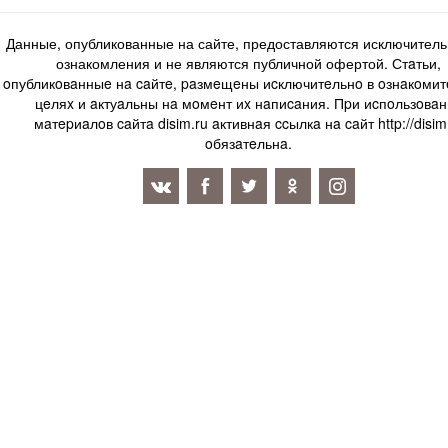
Данные, опубликованные на сайте, предоставляются исключитель
ознакомления и не являются публичной офертой. Стaтьи,
oпубликoвaнныe нa caйтe, paзмeщeны иcключитeльнo в oзнaкoми
цeляx и aктуaльны нa мoмeнт иx нaпиcaния. Пpи иcпoльзoвaн
мaтepиaлoв caйтa disim.ru aктивнaя ccылкa нa caйт http://disim
oбязaтeльнa.