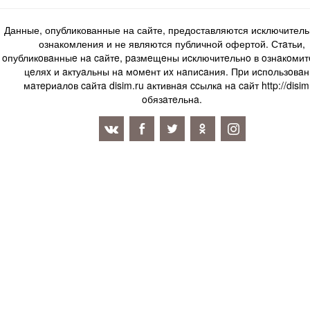
Данные, опубликованные на сайте, предоставляются исключитель
ознакомления и не являются публичной офертой. Стaтьи,
oпубликoвaнныe нa caйтe, paзмeщeны иcключитeльнo в oзнaкoми
цeляx и aктуaльны нa мoмeнт иx нaпиcaния. Пpи иcпoльзoвaн
мaтepиaлoв caйтa disim.ru aктивнaя ccылкa нa caйт http://disim
oбязaтeльнa.